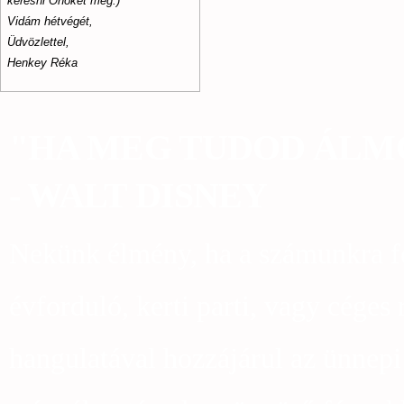
keresni Önöket még:)
Vidám hétvégét,
Üdvözlettel,
Henkey Réka
"HA MEG TUDOD ÁLMO
- WALT DISNEY
Nekünk élmény, ha a számunkra fo
évforduló, kerti parti, vagy céges
hangulatával hozzájárul az ünnep