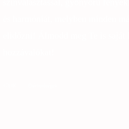
színválasztással, gyönyörű fények
és harmóniát, melyben minden más
elidőzni! Álmodd meg Te is saját 
hozzávalókat!
GYIK
Elérhetőségek