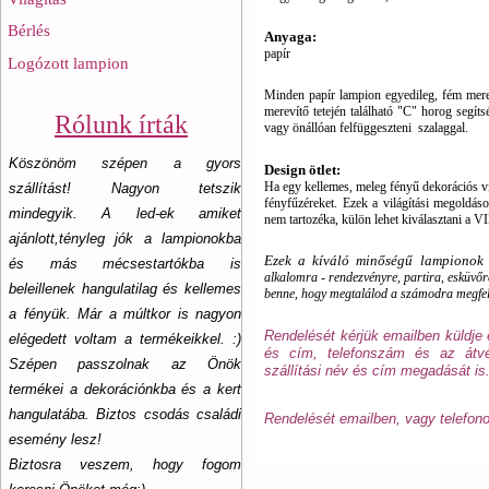
Bérlés
Anyaga:
papír
Logózott lampion
Minden papír lampion egyedileg, fém mereví
merevítő tetején található "C" horog segít
Rólunk írták
vagy önállóan felfüggeszteni szalaggal.
Köszönöm szépen a gyors
Design ötlet:
Ha egy kellemes, meleg fényű dekorációs vil
szállítást! Nagyon tetszik
fényfűzéreket.
Ezek a világítási megoldás
mindegyik. A led-ek amiket
nem tartozéka, külön lehet kiválasztani a
ajánlott,tényleg jók a lampionokba
Ezek a kíváló minőségű lampionok s
és más mécsestartókba is
alkalomra - rendezvényre, partira, esküvőre
beleillenek hangulatilag és kellemes
benne, hogy megtalálod a számodra megfel
a fényük. Már a múltkor is nagyon
Rendelését kérjük emailben küldje
elégedett voltam a termékeikkel. :)
és cím, telefonszám és az átvét
Szépen passzolnak az Önök
szállítási név és cím megadását is
termékei a dekorációnkba és a kert
hangulatába. Biztos csodás családi
Rendelését emailben, vagy telefono
esemény lesz!
Biztosra veszem, hogy fogom