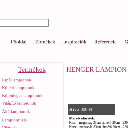
LAMPIONCENTRUM
Ug
a
Keresés űrlap
Keresés
ta
Főoldal
Termékek
Inspirációk
Referencia
G
Termékek
HENGER LAMPION
Papír lampionok
Kültéri lampionok
Különleges lampionok
Világító lampionok
Ár:
2 300 Ft
Álló lampionok
Méretválaszték:
Lampionfüzér
Kicsi - magasság 33cm, átmérő 20cm - 230
Nagy -
magasság 33cm, átmérő 30cm - 2300F
Világítás