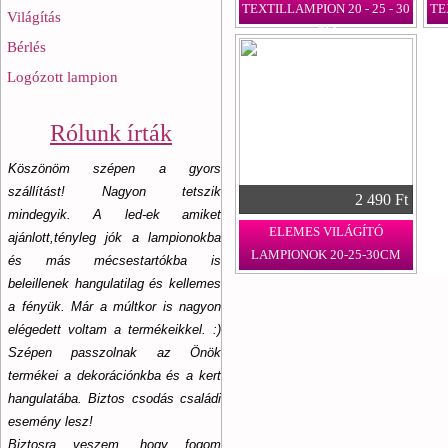
TEXTILLAMPION 20 - 25 - 30
TE
Világítás
CM
Bérlés
Logózott lampion
Rólunk írták
Köszönöm szépen a gyors
szállítást! Nagyon tetszik
2 490 Ft
mindegyik. A led-ek amiket
ELEMES VILÁGÍTÓ
ajánlott,tényleg jók a lampionokba
LAMPIONOK 20-25-30CM
és más mécsestartókba is
beleillenek hangulatilag és kellemes
a fényük. Már a múltkor is nagyon
elégedett voltam a termékeikkel. :)
Szépen passzolnak az Önök
termékei a dekorációnkba és a kert
hangulatába. Biztos csodás családi
esemény lesz!
Biztosra veszem, hogy fogom