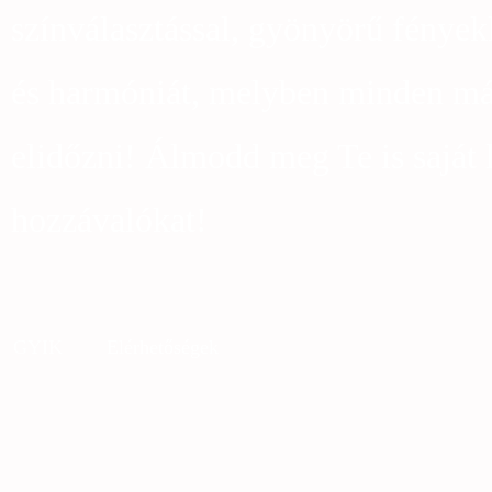
színválasztással, gyönyörű fények
és harmóniát, melyben minden más
elidőzni! Álmodd meg Te is saját 
hozzávalókat!
GYIK
Elérhetőségek