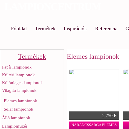
LAMPIONCENTRUM
Ug
a
ta
Főoldal
Termékek
Inspirációk
Referencia
G
Termékek
Elemes lampionok
Papír lampionok
Kültéri lampionok
Különleges lampionok
Világító lampionok
Elemes lampionok
Solar lampionok
2 750 Ft
Álló lampionok
NARANCSSÁRGA ELEMES
Lampionfüzér