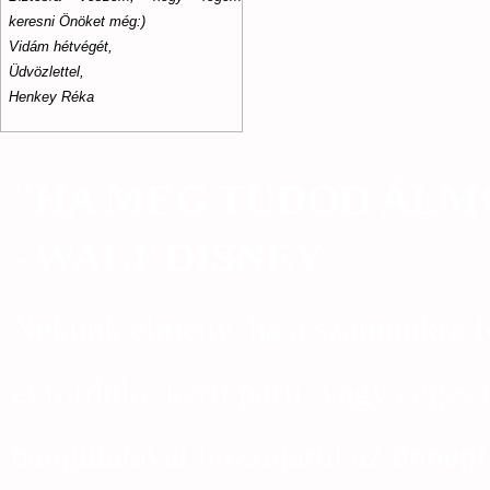
keresni Önöket még:)
Vidám hétvégét,
Üdvözlettel,
Henkey Réka
"HA MEG TUDOD ÁLMO
- WALT DISNEY
Nekünk élmény, ha a számunkra fo
évforduló, kerti parti, vagy céges
hangulatával hozzájárul az ünnep