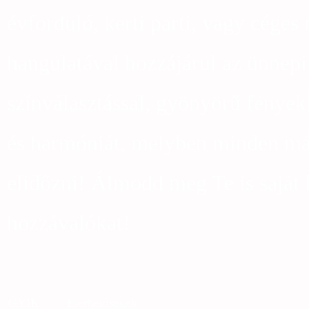
évforduló, kerti parti, vagy céges
hangulatával hozzájárul az ünnep
színválasztással, gyönyörű fények
és harmóniát, melyben minden más
elidőzni! Álmodd meg Te is saját 
hozzávalókat!
GYIK
Elérhetőségek