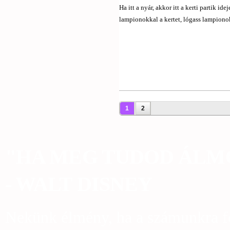
Ha itt a nyár, akkor itt a kerti partik i
lampionokkal a kertet, lógass lampionokat
Oldalak
1
2
"HA MEG TUDOD ÁLMO
- WALT DISNEY
Nekünk élmény, ha a számunkra fo