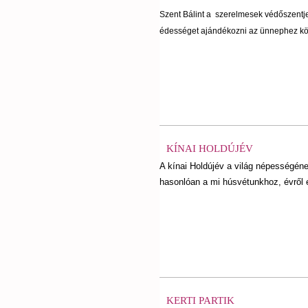
Szent Bálint a szerelmesek védőszentj
édességet ajándékozni az ünnephez kö
KÍNAI HOLDÚJÉV
A kínai Holdújév a világ népességé
hasonlóan a mi húsvétunkhoz, évről é
KERTI PARTIK