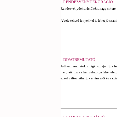
RENDEZVÉNYDEKORÁCIÓ
Rendezvénydekorációként nagy sikere v
A bele tehető fényekkel is lehet játszani,
DIVATBEMUTATÓ
A divatbemutatók világához ajánljuk ins
meghatározza a hangulatot, a fehér eleg
ezzel változtathatjuk a fényerőt és a szí