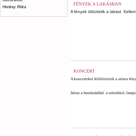
FÉNYEK A LAKÁSBAN
Henkey Réka
A fények öltöztetik a lakást.
Kelle
KONCERT
A koncerteket felöltöztetik a színes fén
Játssz a fantáziáddal: a színekkel, lamp