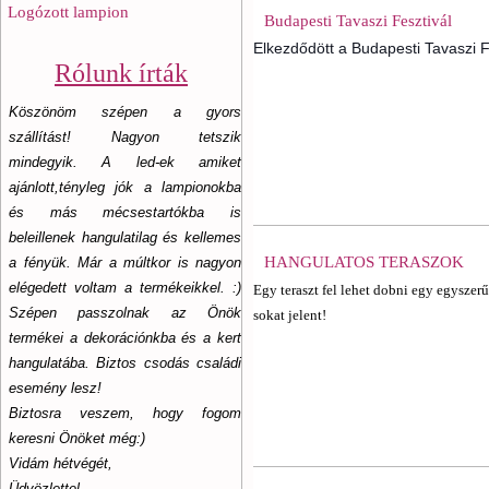
Logózott lampion
Budapesti Tavaszi Fesztivál
Elkezdődött a Budapesti Tavaszi F
Rólunk írták
Köszönöm szépen a gyors
szállítást! Nagyon tetszik
mindegyik. A led-ek amiket
ajánlott,tényleg jók a lampionokba
és más mécsestartókba is
beleillenek hangulatilag és kellemes
HANGULATOS TERASZOK
a fényük. Már a múltkor is nagyon
elégedett voltam a termékeikkel. :)
Egy teraszt fel lehet dobni egy egyszer
Szépen passzolnak az Önök
sokat jelent!
termékei a dekorációnkba és a kert
hangulatába. Biztos csodás családi
esemény lesz!
Biztosra veszem, hogy fogom
keresni Önöket még:)
Vidám hétvégét,
Üdvözlettel,