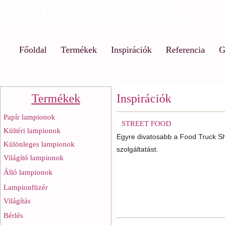
LAMPIONCENTRUM
Ug
a
ta
Főoldal
Termékek
Inspirációk
Referencia
G
Termékek
Inspirációk
Papír lampionok
STREET FOOD
Kültéri lampionok
Egyre divatosabb a Food Truck Sho
Különleges lampionok
szolgáltatást.
Világító lampionok
Álló lampionok
Lampionfüzér
Világítás
Bérlés