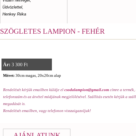
Vidám hétvégét,
Üdvözlettel,
Henkey Réka
SZÖGLETES LAMPION - FEHÉR
Ár:
3 300 Ft
Méret:
30cm magas, 20x20cm alap
Rendelését kérjük emailben küldje el
csodalampion@gmail.com
címre a termék, 
telefonszám és az átvétel módjának megjelölésével. Szállítás esetén kérjük a száll
megadását is.
Rendelését emailben, vagy telefonon visszaigazoljuk!
AJÁNLATUNK