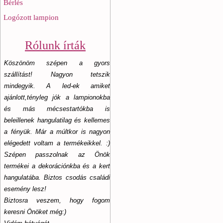
Bérlés
Logózott lampion
Rólunk írták
Köszönöm szépen a gyors
szállítást! Nagyon tetszik
mindegyik. A led-ek amiket
ajánlott,tényleg jók a lampionokba
és más mécsestartókba is
beleillenek hangulatilag és kellemes
a fényük. Már a múltkor is nagyon
elégedett voltam a termékeikkel. :)
Szépen passzolnak az Önök
termékei a dekorációnkba és a kert
hangulatába. Biztos csodás családi
esemény lesz!
Biztosra veszem, hogy fogom
keresni Önöket még:)