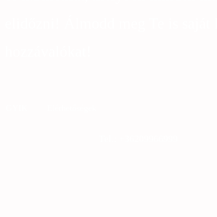
elidőzni! Álmodd meg Te is saját 
hozzávalókat!
GYIK
Elérhetőségek
Tel.: +36209966999