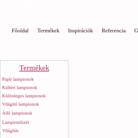
LAMPIONCENTRUM
Ug
a
ta
Főoldal
Termékek
Inspirációk
Referencia
G
Termékek
Papír lampionok
Kültéri lampionok
Különleges lampionok
Világító lampionok
Álló lampionok
Lampionfüzér
Világítás